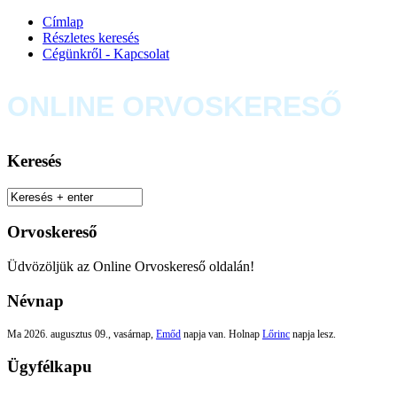
Címlap
Részletes keresés
Cégünkről - Kapcsolat
ONLINE ORVOSKERESŐ
Keresés
Orvoskereső
Üdvözöljük az Online Orvoskereső oldalán!
Névnap
Ma 2026. augusztus 09., vasárnap,
Emőd
napja van. Holnap
Lőrinc
napja lesz.
Ügyfélkapu