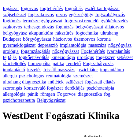
fogászat
fogorvos
fogfehérítés
fogpótlás
esztétikai fogászat
szájsebészet
fogszakorvos
orvos
egészségügy
fogszabályozás
fogtömés
természetgyógyászat
fogorvosi rendelő
gyökérkezelés
szakorvos
terhesgondozás
foghúzás
belgyógyászat
állatorvos
belgyógyász
akupunktúra
rákszűrés
fogtechnika
ultrahang
Budapest
bőrgyógyászat
háziorvos
üzemorvos
korona
gyermekfogászat
depresszió
implantológia
masszázs
nőgyógyász
urológia
fogamzásgátlás
nőgyógyászat
Fogfehérítés
ivartalanítás
fejfájás
fogkőeltávolítás
kineziológia
urológus
fogékszer
sebészet
ráncfeltöltés
homeopátia
patika
rendelő
Fogszabályozás
implantáció
kezelés
frissítő masszázs
pszichiáter
implantátum
allergia
pszichológus
reumatológia
szemészet
ultrahang diagnosztika
műtétek
szülészet
fogászati ellátás
szorongás
konzerváló fogászat
derékfájás
pszichoterápia
allergológia
pánik
röntgen
Fogorvos
diagnosztika
fog
pszichoterapeuta
Belgyógyászat
WestDent Fogászati Klinika
Adatok