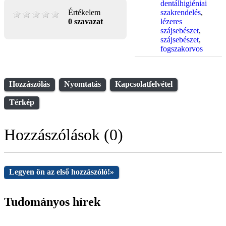
dentálhigiéniai
szakrendelés
,
Értékelem
lézeres
0 szavazat
szájsebészet
,
szájsebészet
,
fogszakorvos
Hozzászólás
Nyomtatás
Kapcsolatfelvétel
Térkép
Hozzászólások (0)
Legyen ön az első hozzászóló!
»
Tudományos hírek