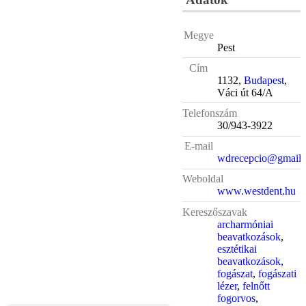
Megye
Pest
Cím
1132,
Budapest
,
Váci út 64/A
Telefonszám
30/943-3922
E-mail
wdrecepcio@gmail
Weboldal
www.westdent.hu
Kereszőszavak
archarmóniai
beavatkozások
,
esztétikai
beavatkozások
,
fogászat
,
fogászati
lézer
,
felnőtt
fogorvos
,