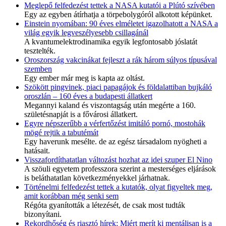
Meglepő felfedezést tettek a NASA kutatói a Plútó szívében
Egy az egyben átírhatja a törpebolygóról alkotott képünket.
Einstein nyomában: 90 éves elméletet igazolhatott a NASA a
világ egyik legveszélyesebb csillagánál
A kvantumelektrodinamika egyik legfontosabb jóslatát
tesztelték.
Oroszország vakcinákat fejleszt a rák három súlyos típusával
szemben
Egy ember már meg is kapta az oltást.
Szökött pingvinek, piaci papagájok és földalattiban bujkáló
oroszlán – 160 éves a budapesti állatkert
Megannyi kaland és viszontagság után megérte a 160.
születésnapját is a fővárosi állatkert.
Egyre népszerűbb a vérfertőzést imitáló pornó, mostohák
mögé rejtik a tabutémát
Egy haverunk mesélte. de az egész társadalom nyögheti a
hatásait.
Visszafordíthatatlan változást hozhat az idei szuper El Nino
A szöuli egyetem professzora szerint a mesterséges eljárások
is beláthatatlan következményekkel járhatnak.
Történelmi felfedezést tettek a kutatók, olyat figyeltek meg,
amit korábban még senki sem
Régóta gyanították a létezését, de csak most tudták
bizonyítani.
Rekordhőség és riasztó hírek: Miért merít ki mentálisan is a