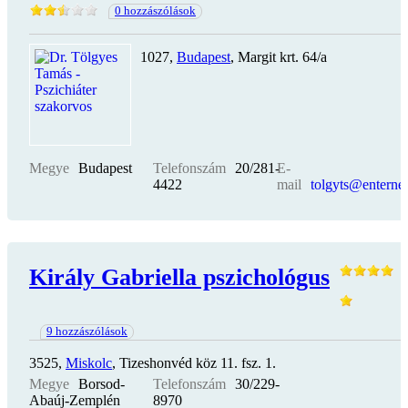
0 hozzászólások
1027,
Budapest
, Margit krt. 64/a
Megye
Budapest
Telefonszám
20/281-
E-
4422
mail
tolgyts@enternet
Király Gabriella pszichológus
9 hozzászólások
3525,
Miskolc
, Tizeshonvéd köz 11. fsz. 1.
Megye
Borsod-
Telefonszám
30/229-
Abaúj-Zemplén
8970