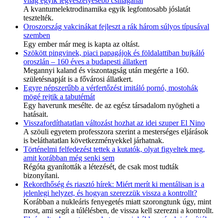
világ egyik legveszélyesebb csillagánál
A kvantumelektrodinamika egyik legfontosabb jóslatát
tesztelték.
Oroszország vakcinákat fejleszt a rák három súlyos típusával
szemben
Egy ember már meg is kapta az oltást.
Szökött pingvinek, piaci papagájok és földalattiban bujkáló
oroszlán – 160 éves a budapesti állatkert
Megannyi kaland és viszontagság után megérte a 160.
születésnapját is a fővárosi állatkert.
Egyre népszerűbb a vérfertőzést imitáló pornó, mostohák
mögé rejtik a tabutémát
Egy haverunk mesélte. de az egész társadalom nyögheti a
hatásait.
Visszafordíthatatlan változást hozhat az idei szuper El Nino
A szöuli egyetem professzora szerint a mesterséges eljárások
is beláthatatlan következményekkel járhatnak.
Történelmi felfedezést tettek a kutatók, olyat figyeltek meg,
amit korábban még senki sem
Régóta gyanították a létezését, de csak most tudták
bizonyítani.
Rekordhőség és riasztó hírek: Miért merít ki mentálisan is a
jelenlegi helyzet, és hogyan szerezzük vissza a kontrollt?
Korábban a nukleáris fenyegetés miatt szorongtunk úgy, mint
most, ami segít a túlélésben, de vissza kell szerezni a kontrollt.