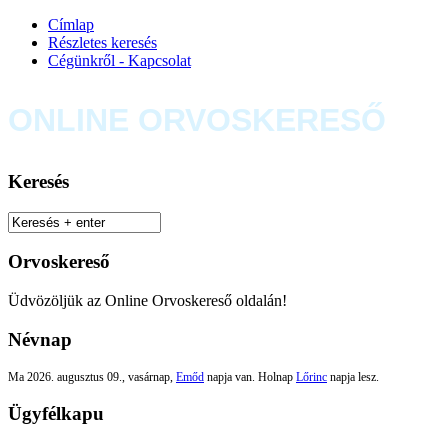
Címlap
Részletes keresés
Cégünkről - Kapcsolat
ONLINE ORVOSKERESŐ
Keresés
Orvoskereső
Üdvözöljük az Online Orvoskereső oldalán!
Névnap
Ma 2026. augusztus 09., vasárnap,
Emőd
napja van. Holnap
Lőrinc
napja lesz.
Ügyfélkapu