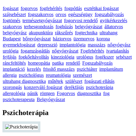
fogászat
fogorvos
fogfehérítés
fogpótlás
esztétikai fogászat
szájsebészet
fogszakorvos
orvos
egészségügy
fogszabályozás
fogtömés
természetgyógyászat
fogorvosi rendelő
gyökérkezelés
szakorvos
terhesgondozás
foghúzás
belgyógyászat
állatorvos
belgyógyász
akupunktúra
rákszűrés
fogtechnika
ultrahang
Budapest
bőrgyógyászat
háziorvos
üzemorvos
korona
gyermekfogászat
depresszió
implantológia
masszázs
nőgyógyász
urológia
fogamzásgátlás
nőgyógyászat
Fogfehérítés
ivartalanítás
fejfájás
fogkőeltávolítás
kineziológia
urológus
fogékszer
sebészet
ráncfeltöltés
homeopátia
patika
rendelő
Fogszabályozás
implantáció
kezelés
frissítő masszázs
pszichiáter
implantátum
allergia
pszichológus
reumatológia
szemészet
ultrahang diagnosztika
műtétek
szülészet
fogászati ellátás
szorongás
konzerváló fogászat
derékfájás
pszichoterápia
allergológia
pánik
röntgen
Fogorvos
diagnosztika
fog
pszichoterapeuta
Belgyógyászat
Pszichoterápia