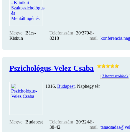
Megye
Bács-
Telefonszám
30/370-
E-
Kiskun
8218
mail
konferencia.nag
Pszichológus-Velez Csaba
3 hozzászólások
1016,
Budapest
, Naphegy tér
Megye
Budapest
Telefonszám
20/324-
E-
38-42
mail
tanacsadas@vele