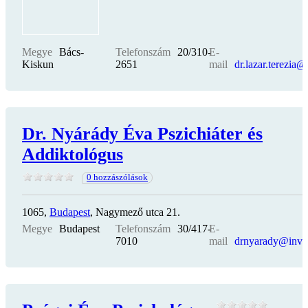
Megye
Bács-
Telefonszám
20/310-
E-
Kiskun
2651
mail
dr.lazar.terezia
Dr. Nyárády Éva Pszichiáter és
Addiktológus
0 hozzászólások
1065,
Budapest
, Nagymező utca 21.
Megye
Budapest
Telefonszám
30/417-
E-
7010
mail
drnyarady@invit