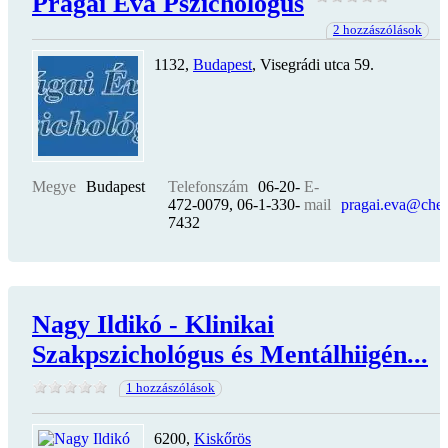
Prágai Éva Pszichológus
2 hozzászólások
1132,
Budapest
, Visegrádi utca 59.
Megye
Budapest
Telefonszám
06-20-
E-
472-0079, 06-1-330-
mail
pragai.eva@chel
7432
Nagy Ildikó - Klinikai
Szakpszichológus és Mentálhiigén...
1 hozzászólások
6200,
Kiskőrös