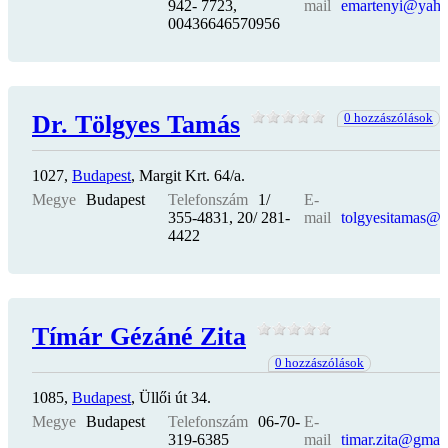
942- 7723,
mail
emartenyi@yah
00436646570956
Dr. Tölgyes Tamás
0 hozzászólások
1027,
Budapest
, Margit Krt. 64/a.
Megye
Budapest
Telefonszám
1/
E-
355-4831, 20/ 281-
mail
tolgyesitamas@
4422
Tímár Gézáné Zita
0 hozzászólások
1085,
Budapest
, Üllői út 34.
Megye
Budapest
Telefonszám
06-70-
E-
319-6385
mail
timar.zita@gmai