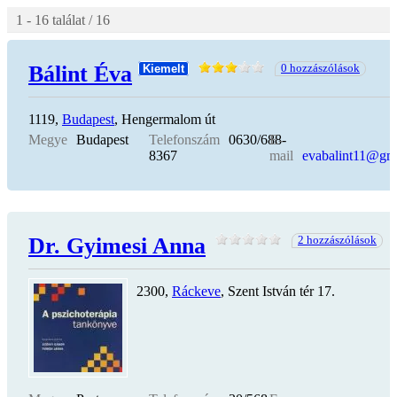
1 - 16 találat / 16
Bálint Éva
0 hozzászólások
Kiemelt
1119,
Budapest
, Hengermalom út
Megye
Budapest
Telefonszám
0630/688-
E-
8367
mail
evabalint11@gm
Dr. Gyimesi Anna
2 hozzászólások
2300,
Ráckeve
, Szent István tér 17.