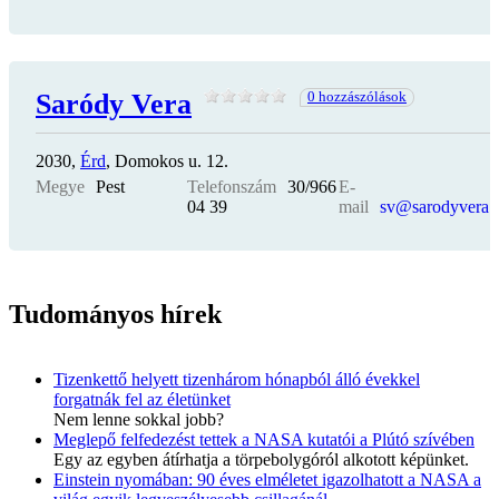
Saródy Vera
0 hozzászólások
2030,
Érd
, Domokos u. 12.
Megye
Pest
Telefonszám
30/966
E-
04 39
mail
sv@sarodyvera.
Tudományos hírek
Tizenkettő helyett tizenhárom hónapból álló évekkel
forgatnák fel az életünket
Nem lenne sokkal jobb?
Meglepő felfedezést tettek a NASA kutatói a Plútó szívében
Egy az egyben átírhatja a törpebolygóról alkotott képünket.
Einstein nyomában: 90 éves elméletet igazolhatott a NASA a