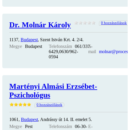
Dr. Molnár Károly
0 hozzászólások
1137,
Budapest
, Szent István Krt. 4. 2/4.
Megye
Budapest
Telefonszám
061/337-
E-
6429,0630/962-
mail
molnar@process
0594
Martényi Almási Erzsébet-
Pszichológus
0 hozzászólások
1061,
Budapest
, Andrássy út 14. II. emelet 5.
Megye
Pest
Telefonszám
06-30-
E-