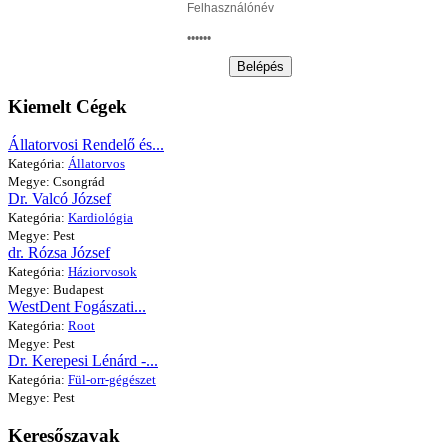
Belépés
Kiemelt Cégek
Állatorvosi Rendelő és...
Kategória:
Állatorvos
Megye: Csongrád
Dr. Valcó József
Kategória:
Kardiológia
Megye: Pest
dr. Rózsa József
Kategória:
Háziorvosok
Megye: Budapest
WestDent Fogászati...
Kategória:
Root
Megye: Pest
Dr. Kerepesi Lénárd -...
Kategória:
Fül-orr-gégészet
Megye: Pest
Keresőszavak