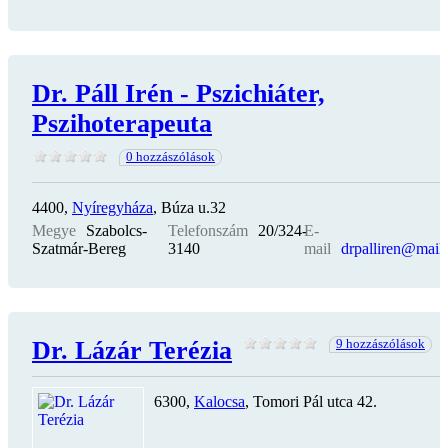
Dr. Páll Irén - Pszichiáter,
Pszihoterapeuta
0 hozzászólások
4400,
Nyíregyháza
, Búza u.32
Megye
Szabolcs-
Telefonszám
20/324-
E-
Szatmár-Bereg
3140
mail
drpalliren@mail
Dr. Lázár Terézia
9 hozzászólások
6300,
Kalocsa
, Tomori Pál utca 42.