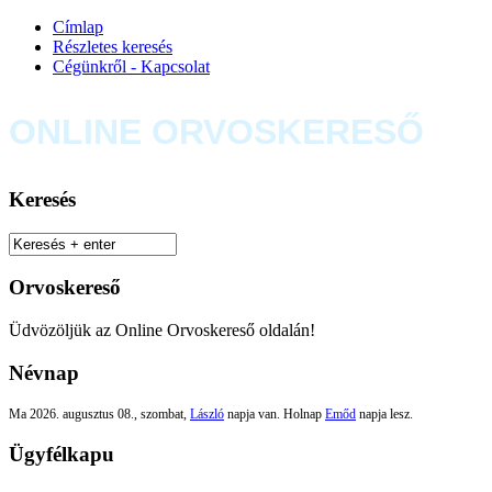
Címlap
Részletes keresés
Cégünkről - Kapcsolat
ONLINE ORVOSKERESŐ
Keresés
Orvoskereső
Üdvözöljük az Online Orvoskereső oldalán!
Névnap
Ma 2026. augusztus 08., szombat,
László
napja van. Holnap
Emőd
napja lesz.
Ügyfélkapu