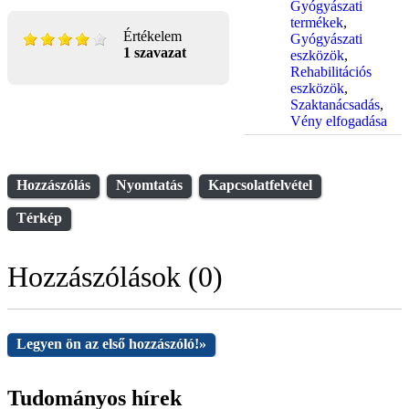
Gyógyászati
termékek
,
Értékelem
Gyógyászati
1 szavazat
eszközök
,
Rehabilitációs
eszközök
,
Szaktanácsadás
,
Vény elfogadása
Hozzászólás
Nyomtatás
Kapcsolatfelvétel
Térkép
Hozzászólások (0)
Legyen ön az első hozzászóló!
»
Tudományos hírek