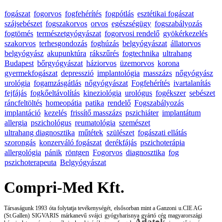
fogászat
fogorvos
fogfehérítés
fogpótlás
esztétikai fogászat
szájsebészet
fogszakorvos
orvos
egészségügy
fogszabályozás
fogtömés
természetgyógyászat
fogorvosi rendelő
gyökérkezelés
szakorvos
terhesgondozás
foghúzás
belgyógyászat
állatorvos
belgyógyász
akupunktúra
rákszűrés
fogtechnika
ultrahang
Budapest
bőrgyógyászat
háziorvos
üzemorvos
korona
gyermekfogászat
depresszió
implantológia
masszázs
nőgyógyász
urológia
fogamzásgátlás
nőgyógyászat
Fogfehérítés
ivartalanítás
fejfájás
fogkőeltávolítás
kineziológia
urológus
fogékszer
sebészet
ráncfeltöltés
homeopátia
patika
rendelő
Fogszabályozás
implantáció
kezelés
frissítő masszázs
pszichiáter
implantátum
allergia
pszichológus
reumatológia
szemészet
ultrahang diagnosztika
műtétek
szülészet
fogászati ellátás
szorongás
konzerváló fogászat
derékfájás
pszichoterápia
allergológia
pánik
röntgen
Fogorvos
diagnosztika
fog
pszichoterapeuta
Belgyógyászat
Compri-Med Kft.
Társaságunk 1993 óta folytatja tevékenységét, elsősorban mint a Ganzoni u.CIE AG
(St.Gallen) SIGVARIS márkanevű svájci gyógyharisnya gyártó cég magyarországi
Adatok