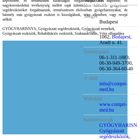
képviselete, és termékeinek kizárólagos forgalmazója. Az importőri és
nagykereskedelmi tevékenység mellett saját üzletünkben különféle gyógyászati
segédeszközöket forgalmazunk, természetesen elsősorban gyógyharisnyákat, de
bármely más gyógyászati eszközt is kiszolgálunk, vény ellenében, vagy recept
Megye
nélkül.
Budapest
GYÓGYHARISNYA, Gyógyászati segédeszközök, Gyógyászati termékek,
Cím
Gyógyászati eszközök, Rehabilitációs eszközök, Szaktanácsadás, Vény elfogadása
1062,
Budapest
,
Aradi u. 41.
Telefonszám
06-1-311-1883,
06-30-949-3700,
06-30-364-60-40
E-mail
info@compri-
med.hu
Weboldal
www.compri-
med.hu
Kereszőszavak
GYÓGYHARISN
Gyógyászati
segédeszközök
,