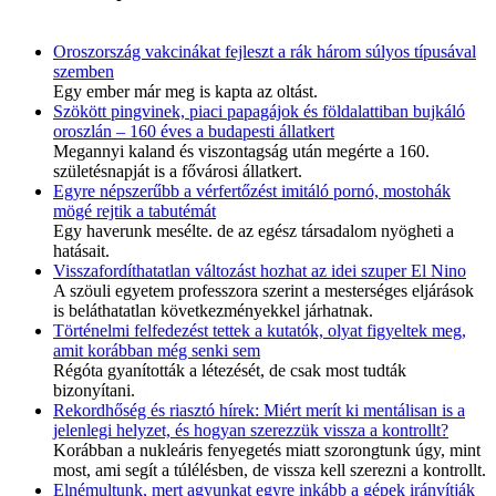
Oroszország vakcinákat fejleszt a rák három súlyos típusával
szemben
Egy ember már meg is kapta az oltást.
Szökött pingvinek, piaci papagájok és földalattiban bujkáló
oroszlán – 160 éves a budapesti állatkert
Megannyi kaland és viszontagság után megérte a 160.
születésnapját is a fővárosi állatkert.
Egyre népszerűbb a vérfertőzést imitáló pornó, mostohák
mögé rejtik a tabutémát
Egy haverunk mesélte. de az egész társadalom nyögheti a
hatásait.
Visszafordíthatatlan változást hozhat az idei szuper El Nino
A szöuli egyetem professzora szerint a mesterséges eljárások
is beláthatatlan következményekkel járhatnak.
Történelmi felfedezést tettek a kutatók, olyat figyeltek meg,
amit korábban még senki sem
Régóta gyanították a létezését, de csak most tudták
bizonyítani.
Rekordhőség és riasztó hírek: Miért merít ki mentálisan is a
jelenlegi helyzet, és hogyan szerezzük vissza a kontrollt?
Korábban a nukleáris fenyegetés miatt szorongtunk úgy, mint
most, ami segít a túlélésben, de vissza kell szerezni a kontrollt.
Elnémultunk, mert agyunkat egyre inkább a gépek irányítják