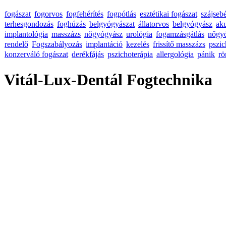
fogászat
fogorvos
fogfehérítés
fogpótlás
esztétikai fogászat
szájseb
terhesgondozás
foghúzás
belgyógyászat
állatorvos
belgyógyász
ak
implantológia
masszázs
nőgyógyász
urológia
fogamzásgátlás
nőgy
rendelő
Fogszabályozás
implantáció
kezelés
frissítő masszázs
pszic
konzerváló fogászat
derékfájás
pszichoterápia
allergológia
pánik
rö
Vitál-Lux-Dentál Fogtechnika