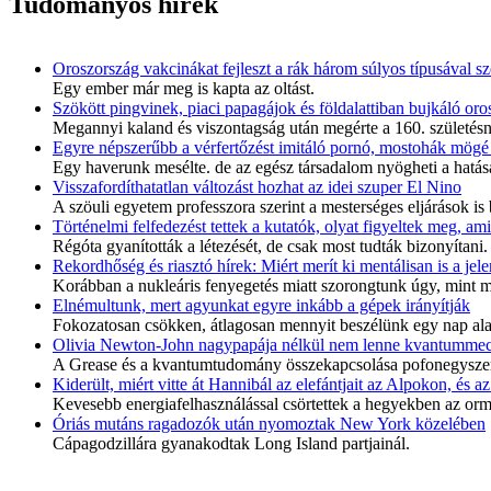
Tudományos hírek
Oroszország vakcinákat fejleszt a rák három súlyos típusával 
Egy ember már meg is kapta az oltást.
Szökött pingvinek, piaci papagájok és földalattiban bujkáló oros
Megannyi kaland és viszontagság után megérte a 160. születésnap
Egyre népszerűbb a vérfertőzést imitáló pornó, mostohák mögé 
Egy haverunk mesélte. de az egész társadalom nyögheti a hatása
Visszafordíthatatlan változást hozhat az idei szuper El Nino
A szöuli egyetem professzora szerint a mesterséges eljárások is
Történelmi felfedezést tettek a kutatók, olyat figyeltek meg, a
Régóta gyanították a létezését, de csak most tudták bizonyítani.
Rekordhőség és riasztó hírek: Miért merít ki mentálisan is a jel
Korábban a nukleáris fenyegetés miatt szorongtunk úgy, mint most
Elnémultunk, mert agyunkat egyre inkább a gépek irányítják
Fokozatosan csökken, átlagosan mennyit beszélünk egy nap alat
Olivia Newton-John nagypapája nélkül nem lenne kvantumme
A Grease és a kvantumtudomány összekapcsolása pofonegysze
Kiderült, miért vitte át Hannibál az elefántjait az Alpokon, és 
Kevesebb energiafelhasználással csörtettek a hegyekben az orm
Óriás mutáns ragadozók után nyomoztak New York közelében
Cápagodzillára gyanakodtak Long Island partjainál.