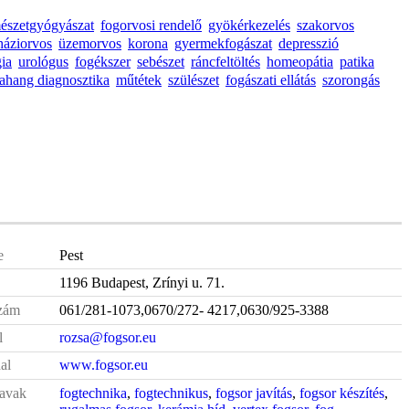
mészetgyógyászat
fogorvosi rendelő
gyökérkezelés
szakorvos
háziorvos
üzemorvos
korona
gyermekfogászat
depresszió
gia
urológus
fogékszer
sebészet
ráncfeltöltés
homeopátia
patika
rahang diagnosztika
műtétek
szülészet
fogászati ellátás
szorongás
e
Pest
1196 Budapest, Zrínyi u. 71.
zám
061/281-1073,0670/272- 4217,0630/925-3388
l
rozsa@fogsor.eu
al
www.fogsor.eu
avak
fogtechnika
,
fogtechnikus
,
fogsor javítás
,
fogsor készítés
,