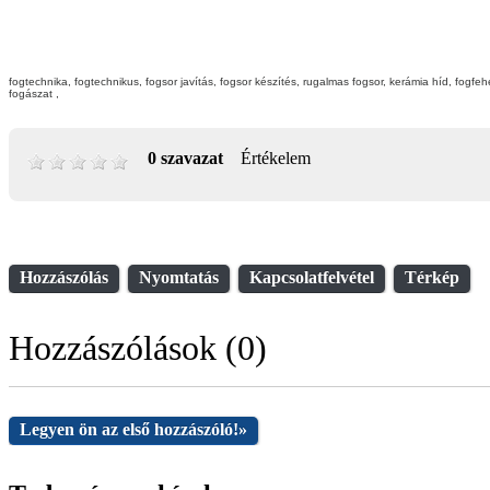
fogtechnika, fogtechnikus, fogsor javítás, fogsor készítés, rugalmas fogsor, kerámia híd, fogfehé
fogászat ,
0 szavazat
Értékelem
Hozzászólás
Nyomtatás
Kapcsolatfelvétel
Térkép
Hozzászólások (0)
Legyen ön az első hozzászóló!
»