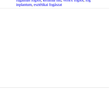
rugalmas fogsor
,
kerámia híd
,
vertex fogsor
,
fog
inplantum
,
esztétikai fogászat