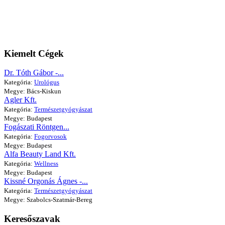
Kiemelt Cégek
Dr. Tóth Gábor -...
Kategória:
Urológus
Megye: Bács-Kiskun
Agler Kft.
Kategória:
Természetgyógyászat
Megye: Budapest
Fogászati Röntgen...
Kategória:
Fogorvosok
Megye: Budapest
Alfa Beauty Land Kft.
Kategória:
Wellness
Megye: Budapest
Kissné Orgonás Ágnes -...
Kategória:
Természetgyógyászat
Megye: Szabolcs-Szatmár-Bereg
Keresőszavak