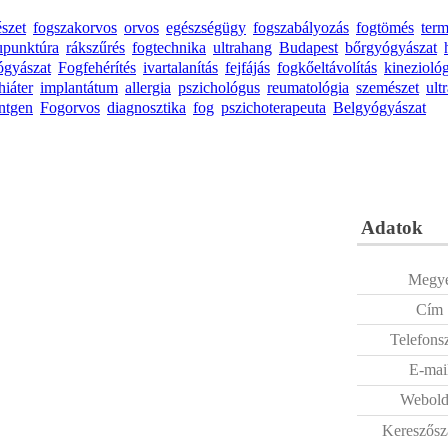
észet
fogszakorvos
orvos
egészségügy
fogszabályozás
fogtömés
ter
upunktúra
rákszűrés
fogtechnika
ultrahang
Budapest
bőrgyógyászat
ógyászat
Fogfehérítés
ivartalanítás
fejfájás
fogkőeltávolítás
kinezioló
hiáter
implantátum
allergia
pszichológus
reumatológia
szemészet
ult
ntgen
Fogorvos
diagnosztika
fog
pszichoterapeuta
Belgyógyászat
Adatok
Megy
Cím
Telefons
E-mai
Webold
Kereszősz