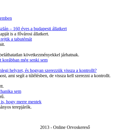
szemben
zlán – 160 éves a budapesti állatkert
ját is a fővárosi állatkert.
rejtik a tabutémát
it.
 beláthatatlan következményekkel járhatnak.
mit korábban még senki sem
enlegi helyzet, és hogyan szerezzük vissza a kontrollt?
, ami segít a túlélésben, de vissza kell szerezni a kontrollt.
t.
chanika sem
rű.
az is, hogy merre mentek
ányos terepjárók.
2013 - Online Orvoskereső