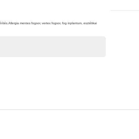
rítés.Allergia mentes fogsor, vertex fogsor, fog inplantum, esztétikai