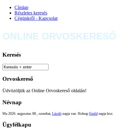
Címlap
Részletes keresés
Cégünkről - Kapcsolat
ONLINE ORVOSKERESŐ
Keresés
Orvoskereső
Üdvözöljük az Online Orvoskereső oldalán!
Névnap
Ma 2026. augusztus 08., szombat,
László
napja van. Holnap
Emőd
napja lesz.
Ügyfélkapu