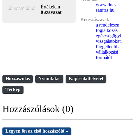
www.dne-
Értékelem
sanitas.hu
0 szavazat
Kereszőszavak
a rendelésen
foglalkozás-
egészségügyi
vizsgálatokat
,
függetlenül a
vállalkozási
formától
Hozzászólás
Nyomtatás
Kapcsolatfelvétel
Térkép
Hozzászólások (0)
Legyen ön az első hozzászóló!
»