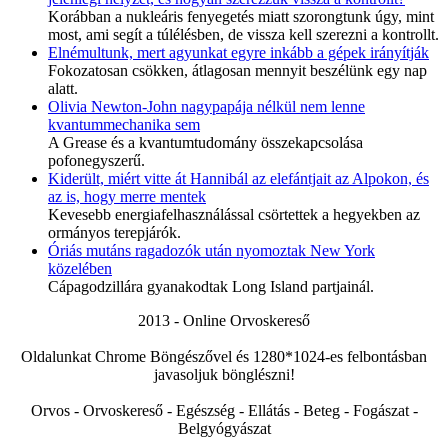
Korábban a nukleáris fenyegetés miatt szorongtunk úgy, mint
most, ami segít a túlélésben, de vissza kell szerezni a kontrollt.
Elnémultunk, mert agyunkat egyre inkább a gépek irányítják
Fokozatosan csökken, átlagosan mennyit beszélünk egy nap
alatt.
Olivia Newton-John nagypapája nélkül nem lenne
kvantummechanika sem
A Grease és a kvantumtudomány összekapcsolása
pofonegyszerű.
Kiderült, miért vitte át Hannibál az elefántjait az Alpokon, és
az is, hogy merre mentek
Kevesebb energiafelhasználással csörtettek a hegyekben az
ormányos terepjárók.
Óriás mutáns ragadozók után nyomoztak New York
közelében
Cápagodzillára gyanakodtak Long Island partjainál.
2013 - Online Orvoskereső
Oldalunkat Chrome Böngészővel és 1280*1024-es felbontásban
javasoljuk bönglészni!
Orvos - Orvoskereső - Egészség - Ellátás - Beteg - Fogászat -
Belgyógyászat