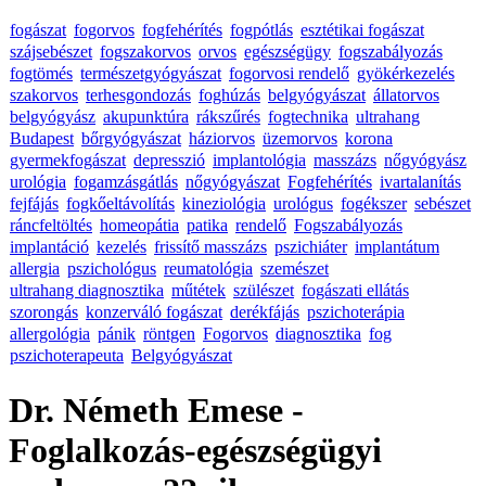
fogászat
fogorvos
fogfehérítés
fogpótlás
esztétikai fogászat
szájsebészet
fogszakorvos
orvos
egészségügy
fogszabályozás
fogtömés
természetgyógyászat
fogorvosi rendelő
gyökérkezelés
szakorvos
terhesgondozás
foghúzás
belgyógyászat
állatorvos
belgyógyász
akupunktúra
rákszűrés
fogtechnika
ultrahang
Budapest
bőrgyógyászat
háziorvos
üzemorvos
korona
gyermekfogászat
depresszió
implantológia
masszázs
nőgyógyász
urológia
fogamzásgátlás
nőgyógyászat
Fogfehérítés
ivartalanítás
fejfájás
fogkőeltávolítás
kineziológia
urológus
fogékszer
sebészet
ráncfeltöltés
homeopátia
patika
rendelő
Fogszabályozás
implantáció
kezelés
frissítő masszázs
pszichiáter
implantátum
allergia
pszichológus
reumatológia
szemészet
ultrahang diagnosztika
műtétek
szülészet
fogászati ellátás
szorongás
konzerváló fogászat
derékfájás
pszichoterápia
allergológia
pánik
röntgen
Fogorvos
diagnosztika
fog
pszichoterapeuta
Belgyógyászat
Dr. Németh Emese -
Foglalkozás-egészségügyi