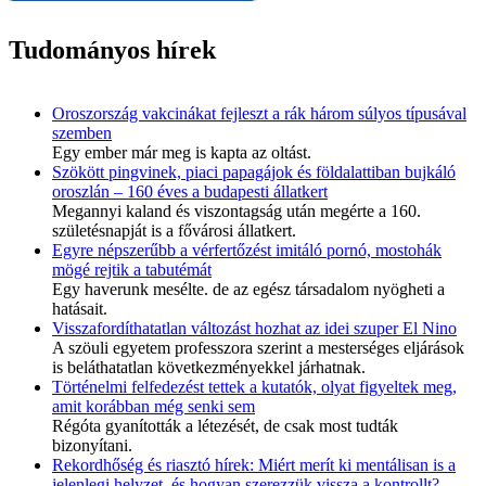
Tudományos hírek
Oroszország vakcinákat fejleszt a rák három súlyos típusával
szemben
Egy ember már meg is kapta az oltást.
Szökött pingvinek, piaci papagájok és földalattiban bujkáló
oroszlán – 160 éves a budapesti állatkert
Megannyi kaland és viszontagság után megérte a 160.
születésnapját is a fővárosi állatkert.
Egyre népszerűbb a vérfertőzést imitáló pornó, mostohák
mögé rejtik a tabutémát
Egy haverunk mesélte. de az egész társadalom nyögheti a
hatásait.
Visszafordíthatatlan változást hozhat az idei szuper El Nino
A szöuli egyetem professzora szerint a mesterséges eljárások
is beláthatatlan következményekkel járhatnak.
Történelmi felfedezést tettek a kutatók, olyat figyeltek meg,
amit korábban még senki sem
Régóta gyanították a létezését, de csak most tudták
bizonyítani.
Rekordhőség és riasztó hírek: Miért merít ki mentálisan is a
jelenlegi helyzet, és hogyan szerezzük vissza a kontrollt?