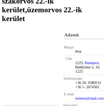
szakorvos 22.-ik
kerület,üzemorvos 22.-ik
kerület
Adatok
Megye
Pest
Cím
1225,
Budapest
,
Batthyány u. 10,
1225
Telefonszám
+36 20- 9380531
+36 1- 2074561
E-mail
nemese@mail.com
Weboldal