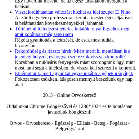
Egy haverunk mesélte. de az egész társadalom nyögheti a
hatásait.
Visszafordíthatatlan változást hozhat az idei szuper El Nino
A szöuli egyetem professzora szerint a mesterséges eljárások
is beláthatatlan következményekkel járhatnak.
Történelmi felfedezést tettek a kutatók, olyat figyeltek meg,
amit korábban még senki sem
Régóta gyanították a létezését, de csak most tudták
bizonyítani.
Rekordhőség és riasztó hírek: Miért merít ki mentálisan is a
jelenlegi helyzet, és hogyan szerezzük vissza a kontrollt?
Korábban a nukleáris fenyegetés miatt szorongtunk úgy, mint
most, ami segít a túlélésben, de vissza kell szerezni a kontrollt.
Elnémultunk, mert agyunkat egyre inkább a gépek irányítják
Fokozatosan csökken, átlagosan mennyit beszélünk egy nap
alatt.
2013 - Online Orvoskereső
Oldalunkat Chrome Böngészővel és 1280*1024-es felbontásban
javasoljuk bönglészni!
Orvos - Orvoskereső - Egészség - Ellátás - Beteg - Fogászat -
Belgyógyászat