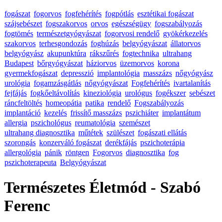
fogászat
fogorvos
fogfehérítés
fogpótlás
esztétikai fogászat
szájsebészet
fogszakorvos
orvos
egészségügy
fogszabályozás
fogtömés
természetgyógyászat
fogorvosi rendelő
gyökérkezelés
szakorvos
terhesgondozás
foghúzás
belgyógyászat
állatorvos
belgyógyász
akupunktúra
rákszűrés
fogtechnika
ultrahang
Budapest
bőrgyógyászat
háziorvos
üzemorvos
korona
gyermekfogászat
depresszió
implantológia
masszázs
nőgyógyász
urológia
fogamzásgátlás
nőgyógyászat
Fogfehérítés
ivartalanítás
fejfájás
fogkőeltávolítás
kineziológia
urológus
fogékszer
sebészet
ráncfeltöltés
homeopátia
patika
rendelő
Fogszabályozás
implantáció
kezelés
frissítő masszázs
pszichiáter
implantátum
allergia
pszichológus
reumatológia
szemészet
ultrahang diagnosztika
műtétek
szülészet
fogászati ellátás
szorongás
konzerváló fogászat
derékfájás
pszichoterápia
allergológia
pánik
röntgen
Fogorvos
diagnosztika
fog
pszichoterapeuta
Belgyógyászat
Természetes Életmód - Szabó
Ferenc