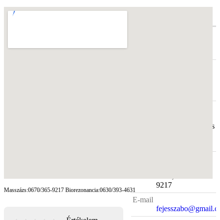
Adatok
Megye
Budapest
Cím
1136,
Budapest
,
Hegedűs Gyula u.
29/B. IV/2.
Telephely
1136
Budapest,Hegedűs
Gyula u. 29/B.
IV/2.
Telefonszám
0630/393-
4631,0670/365-
9217
Masszázs:0670/365-9217 Biorezonancia:0630/393-4631
E-mail
fejesszabo@gmail.