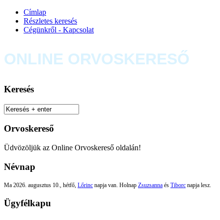
Címlap
Részletes keresés
Cégünkről - Kapcsolat
ONLINE ORVOSKERESŐ
Keresés
Orvoskereső
Üdvözöljük az Online Orvoskereső oldalán!
Névnap
Ma 2026. augusztus 10., hétfő,
Lőrinc
napja van. Holnap
Zsuzsanna
és
Tiborc
napja lesz.
Ügyfélkapu