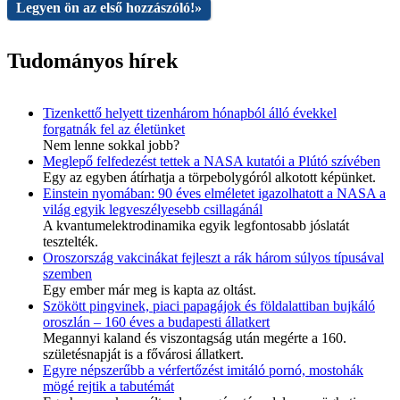
Legyen ön az első hozzászóló!
»
Tudományos hírek
Tizenkettő helyett tizenhárom hónapból álló évekkel
forgatnák fel az életünket
Nem lenne sokkal jobb?
Meglepő felfedezést tettek a NASA kutatói a Plútó szívében
Egy az egyben átírhatja a törpebolygóról alkotott képünket.
Einstein nyomában: 90 éves elméletet igazolhatott a NASA a
világ egyik legveszélyesebb csillagánál
A kvantumelektrodinamika egyik legfontosabb jóslatát
tesztelték.
Oroszország vakcinákat fejleszt a rák három súlyos típusával
szemben
Egy ember már meg is kapta az oltást.
Szökött pingvinek, piaci papagájok és földalattiban bujkáló
oroszlán – 160 éves a budapesti állatkert
Megannyi kaland és viszontagság után megérte a 160.
születésnapját is a fővárosi állatkert.
Egyre népszerűbb a vérfertőzést imitáló pornó, mostohák
mögé rejtik a tabutémát