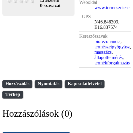
Értékelem
Weboldal
0 szavazat
www.termeszetesel
GPS
N46.846309,
E16.837574
Kereszőszavak
biorezonancia
,
természetgyógyász
,
masszázs
,
állapotfelmérés
,
termékforgalmazás
Hozzászólás
Nyomtatás
Kapcsolatfelvétel
Térkép
Hozzászólások (0)