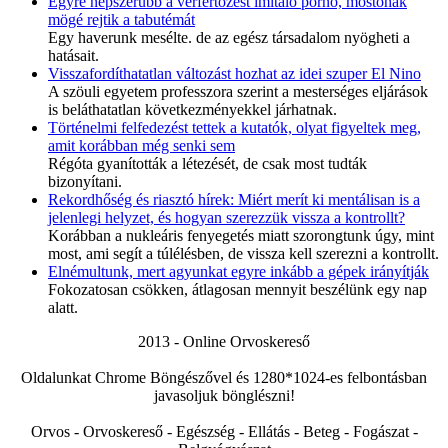
Egyre népszerűbb a vérfertőzést imitáló pornó, mostohák
mögé rejtik a tabutémát
Egy haverunk mesélte. de az egész társadalom nyögheti a
hatásait.
Visszafordíthatatlan változást hozhat az idei szuper El Nino
A szöuli egyetem professzora szerint a mesterséges eljárások
is beláthatatlan következményekkel járhatnak.
Történelmi felfedezést tettek a kutatók, olyat figyeltek meg,
amit korábban még senki sem
Régóta gyanították a létezését, de csak most tudták
bizonyítani.
Rekordhőség és riasztó hírek: Miért merít ki mentálisan is a
jelenlegi helyzet, és hogyan szerezzük vissza a kontrollt?
Korábban a nukleáris fenyegetés miatt szorongtunk úgy, mint
most, ami segít a túlélésben, de vissza kell szerezni a kontrollt.
Elnémultunk, mert agyunkat egyre inkább a gépek irányítják
Fokozatosan csökken, átlagosan mennyit beszélünk egy nap
alatt.
2013 - Online Orvoskereső
Oldalunkat Chrome Böngészővel és 1280*1024-es felbontásban
javasoljuk bönglészni!
Orvos - Orvoskereső - Egészség - Ellátás - Beteg - Fogászat -