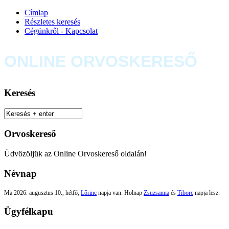
Címlap
Részletes keresés
Cégünkről - Kapcsolat
ONLINE ORVOSKERESŐ
Keresés
Orvoskereső
Üdvözöljük az Online Orvoskereső oldalán!
Névnap
Ma 2026. augusztus 10., hétfő,
Lőrinc
napja van. Holnap
Zsuzsanna
és
Tiborc
napja lesz.
Ügyfélkapu