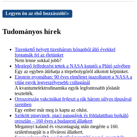
Legyen ön az első hozzászóló!
»
Tudományos hírek
Tizenkettő helyett tizenhárom hónapból álló évekkel
forgatnák fel az életünket
Nem lenne sokkal jobb?
Meglepő felfedezést tettek a NASA kutatói a Plútó szívében
Egy az egyben átírhatja a törpebolygóról alkotott képünket.
Einstein nyomában: 90 éves elméletet igazolhatott a NASA a
világ egyik legveszélyesebb csillagánál
A kvantumelektrodinamika egyik legfontosabb jóslatát
tesztelték.
Oroszország vakcinákat fejleszt a rák három súlyos típusával
szemben
Egy ember már meg is kapta az oltást.
Szökött pingvinek, piaci papagájok és földalattiban bujkáló
oroszlán – 160 éves a budapesti állatkert
Megannyi kaland és viszontagság után megérte a 160.
születésnapját is a fővárosi állatkert.