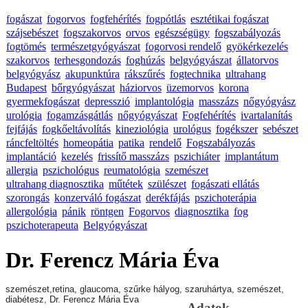
fogászat
fogorvos
fogfehérítés
fogpótlás
esztétikai fogászat
szájsebészet
fogszakorvos
orvos
egészségügy
fogszabályozás
fogtömés
természetgyógyászat
fogorvosi rendelő
gyökérkezelés
szakorvos
terhesgondozás
foghúzás
belgyógyászat
állatorvos
belgyógyász
akupunktúra
rákszűrés
fogtechnika
ultrahang
Budapest
bőrgyógyászat
háziorvos
üzemorvos
korona
gyermekfogászat
depresszió
implantológia
masszázs
nőgyógyász
urológia
fogamzásgátlás
nőgyógyászat
Fogfehérítés
ivartalanítás
fejfájás
fogkőeltávolítás
kineziológia
urológus
fogékszer
sebészet
ráncfeltöltés
homeopátia
patika
rendelő
Fogszabályozás
implantáció
kezelés
frissítő masszázs
pszichiáter
implantátum
allergia
pszichológus
reumatológia
szemészet
ultrahang diagnosztika
műtétek
szülészet
fogászati ellátás
szorongás
konzerváló fogászat
derékfájás
pszichoterápia
allergológia
pánik
röntgen
Fogorvos
diagnosztika
fog
pszichoterapeuta
Belgyógyászat
Dr. Ferencz Mária Éva
szemészet,retina, glaucoma,
szűrke hályog, szaruhártya, szemészet,
diabétesz,
Dr. Ferencz Mária Éva
Adatok