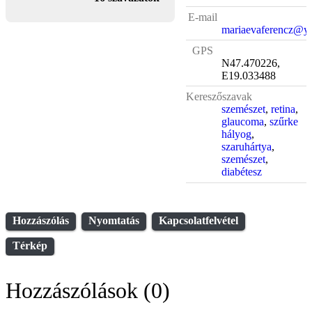
E-mail
mariaevaferencz@y
GPS
N47.470226,
E19.033488
Kereszőszavak
szemészet
,
retina
,
glaucoma
,
szűrke
hályog
,
szaruhártya
,
szemészet
,
diabétesz
Hozzászólás
Nyomtatás
Kapcsolatfelvétel
Térkép
Hozzászólások (0)