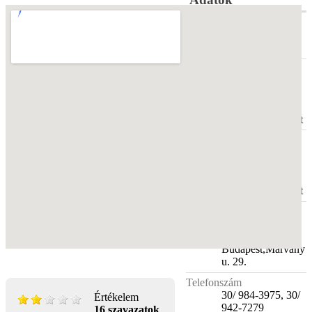
Megye
Budapest
Cím
1115,
Budapest
,
Tétényi út12-16.
Szent Imre
Kórház Szemészet
Telephely
1115 Budapest,
Tétényi út 12-16.
Szent Imre
Kórház Szemészet
Telephely
2
1126
Budapest,Márvány
u. 29.
Telefonszám
30/ 984-3975, 30/
Értékelem
942-7279
16 szavazatok