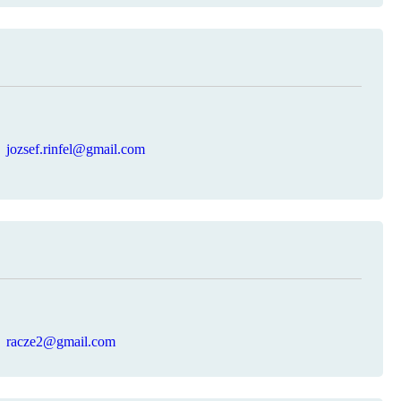
jozsef.rinfel@gmail.com
racze2@gmail.com