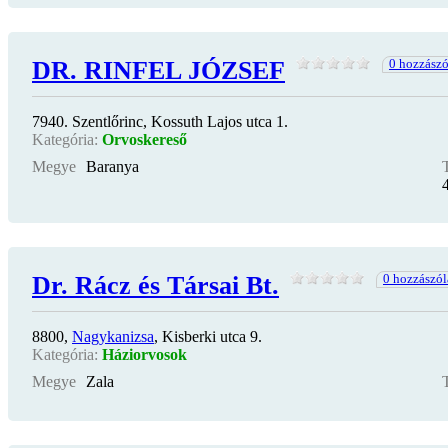
DR. RINFEL JÓZSEF
0 hozzász
7940. Szentlőrinc, Kossuth Lajos utca 1.
Kategória:
Orvoskereső
Megye
Baranya
Dr. Rácz és Társai Bt.
0 hozzászó
8800,
Nagykanizsa
, Kisberki utca 9.
Kategória:
Háziorvosok
Megye
Zala