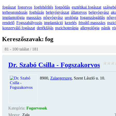
fogászat
fogorvos
fogfehérítés
fogpótlás
esztétikai fogászat
szájseb
terhesgondozás
foghúzás
belgyógyászat
állatorvos
belgyógyász
ak
implantológia
masszázs
nőgyógyász
urológia
fogamzásgátlás
nőgy
rendelő
Fogszabályozás
implantáció
kezelés
frissítő masszázs
pszic
konzerváló fogászat
derékfájás
pszichoterápia
allergológia
pánik
rö
Kereszőszavak:
fog
81 - 100 találat / 181
Dr. Szabó Csilla - Fogszakorvos
8900,
Zalaegerszeg
, Szent László u. 10.
Kategória:
Fogorvosok
Megye
Zala