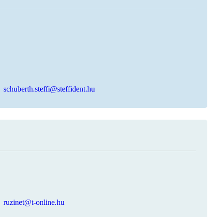
schuberth.steffi@steffident.hu
ruzinet@t-online.hu