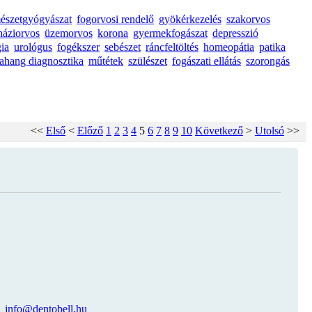
mészetgyógyászat
fogorvosi rendelő
gyökérkezelés
szakorvos
háziorvos
üzemorvos
korona
gyermekfogászat
depresszió
gia
urológus
fogékszer
sebészet
ráncfeltöltés
homeopátia
patika
rahang diagnosztika
műtétek
szülészet
fogászati ellátás
szorongás
<<
Első
<
Előző
1
2
3
4
5
6
7
8
9
10
Következő
>
Utolsó
>>
info@dentobell.hu