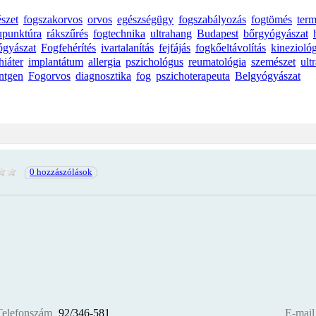
észet
fogszakorvos
orvos
egészségügy
fogszabályozás
fogtömés
ter
upunktúra
rákszűrés
fogtechnika
ultrahang
Budapest
bőrgyógyászat
ógyászat
Fogfehérítés
ivartalanítás
fejfájás
fogkőeltávolítás
kinezioló
hiáter
implantátum
allergia
pszichológus
reumatológia
szemészet
ult
ntgen
Fogorvos
diagnosztika
fog
pszichoterapeuta
Belgyógyászat
0 hozzászólások
Telefonszám
92/346-581
E-mail