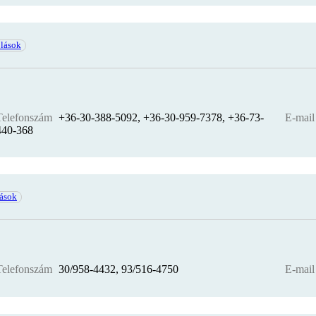
ólások
Telefonszám
+36-30-388-5092, +36-30-959-7378, +36-73-
E-mail
440-368
lások
Telefonszám
30/958-4432, 93/516-4750
E-mail