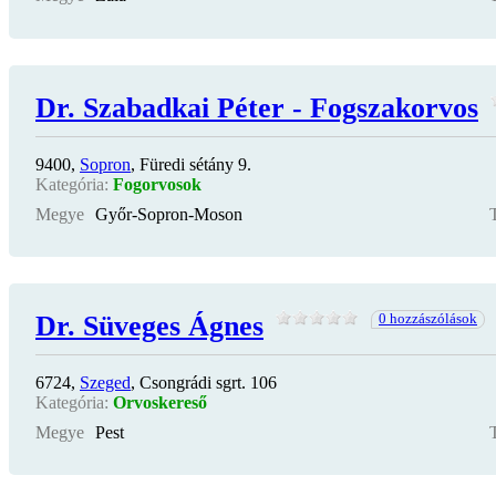
Dr. Szabadkai Péter - Fogszakorvos
9400,
Sopron
, Füredi sétány 9.
Kategória:
Fogorvosok
Megye
Győr-Sopron-Moson
Dr. Süveges Ágnes
0 hozzászólások
6724,
Szeged
, Csongrádi sgrt. 106
Kategória:
Orvoskereső
Megye
Pest