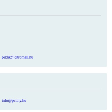
pildik@citromail.hu
info@patthy.hu