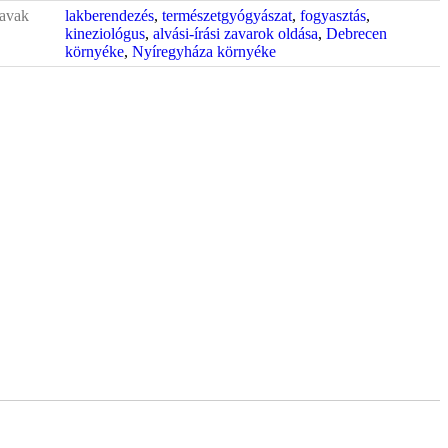
avak
lakberendezés
,
természetgyógyászat
,
fogyasztás
,
kineziológus
,
alvási-írási zavarok oldása
,
Debrecen
környéke
,
Nyíregyháza környéke