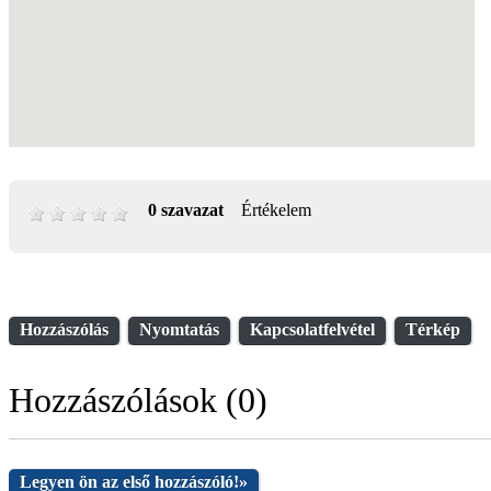
0 szavazat
Értékelem
Hozzászólás
Nyomtatás
Kapcsolatfelvétel
Térkép
Hozzászólások (0)
Legyen ön az első hozzászóló!
»