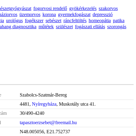
mészetgyógyászat
fogorvosi rendelő
gyökérkezelés
szakorvos
háziorvos
üzemorvos
korona
gyermekfogászat
depresszió
gia
urológus
fogékszer
sebészet
ráncfeltöltés
homeopátia
patika
rahang diagnosztika
műtétek
szülészet
fogászati ellátás
szorongás
e
Szabolcs-Szatmár-Bereg
4481,
Nyíregyháza
, Muskotály utca 41.
zám
30/490-4240
l
tapasztoerzsebet@freemail.hu
N48.005056, E21.752737