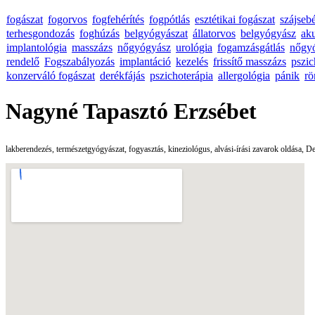
fogászat
fogorvos
fogfehérítés
fogpótlás
esztétikai fogászat
szájseb
terhesgondozás
foghúzás
belgyógyászat
állatorvos
belgyógyász
ak
implantológia
masszázs
nőgyógyász
urológia
fogamzásgátlás
nőgy
rendelő
Fogszabályozás
implantáció
kezelés
frissítő masszázs
pszic
konzerváló fogászat
derékfájás
pszichoterápia
allergológia
pánik
rö
Nagyné Tapasztó Erzsébet
lakberendezés, természetgyógyászat, fogyasztás, kineziológus, alvási-írási zavarok oldása,