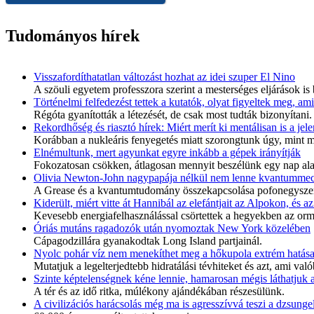
Tudományos hírek
Visszafordíthatatlan változást hozhat az idei szuper El Nino
A szöuli egyetem professzora szerint a mesterséges eljárások is
Történelmi felfedezést tettek a kutatók, olyat figyeltek meg, a
Régóta gyanították a létezését, de csak most tudták bizonyítani.
Rekordhőség és riasztó hírek: Miért merít ki mentálisan is a jel
Korábban a nukleáris fenyegetés miatt szorongtunk úgy, mint most
Elnémultunk, mert agyunkat egyre inkább a gépek irányítják
Fokozatosan csökken, átlagosan mennyit beszélünk egy nap alat
Olivia Newton-John nagypapája nélkül nem lenne kvantumme
A Grease és a kvantumtudomány összekapcsolása pofonegysze
Kiderült, miért vitte át Hannibál az elefántjait az Alpokon, és 
Kevesebb energiafelhasználással csörtettek a hegyekben az orm
Óriás mutáns ragadozók után nyomoztak New York közelében
Cápagodzillára gyanakodtak Long Island partjainál.
Nyolc pohár víz nem menekíthet meg a hőkupola extrém hatása
Mutatjuk a legelterjedtebb hidratálási tévhiteket és azt, ami va
Szinte képtelenségnek kéne lennie, hamarosan mégis láthatjuk 
A tér és az idő ritka, múlékony ajándékában részesülünk.
A civilizációs harácsolás még ma is agresszívvá teszi a dzsungel