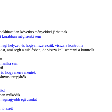
 beláthatatlan következményekkel járhatnak.
mit korábban még senki sem
enlegi helyzet, és hogyan szerezzük vissza a kontrollt?
, ami segít a túlélésben, de vissza kell szerezni a kontrollt.
t.
chanika sem
rű.
az is, hogy merre mentek
ányos terepjárók.
itól
lóban működik.
a legnagyobb égi csodát
 törzseit