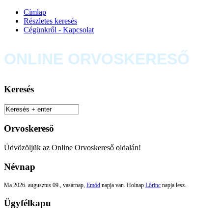
Címlap
Részletes keresés
Cégünkről - Kapcsolat
ONLINE ORVOSKERESŐ
Keresés
Orvoskereső
Üdvözöljük az Online Orvoskereső oldalán!
Névnap
Ma 2026. augusztus 09., vasárnap,
Emőd
napja van. Holnap
Lőrinc
napja lesz.
Ügyfélkapu