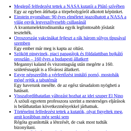
Meglepő felfedezést tettek a NASA kutatói a Plútó szívében
Egy az egyben átírhatja a törpebolygóról alkotott képünket.
Einstein nyomában: 90 éves elméletet igazolhatott a NASA a
világ egyik legveszélyesebb csillagánál
A kvantumelektrodinamika egyik legfontosabb jóslatát
tesztelték.
Oroszország vakcinákat fejleszt a rák három súlyos típusával
szemben
Egy ember már meg is kapta az oltást.
Szökött pingvinek, piaci papagájok és földalattiban bujkáló
oroszlán – 160 éves a budapesti állatkert
Megannyi kaland és viszontagság után megérte a 160.
születésnapját is a fővárosi állatkert.
Egyre népszerűbb a vérfertőzést imitáló pornó, mostohák
mögé rejtik a tabutémát
Egy haverunk mesélte. de az egész társadalom nyögheti a
hatásait.
Visszafordíthatatlan változást hozhat az idei szuper El Nino
A szöuli egyetem professzora szerint a mesterséges eljárások
is beláthatatlan következményekkel járhatnak.
Történelmi felfedezést tettek a kutatók, olyat figyeltek meg,
amit korábban még senki sem
Régóta gyanították a létezését, de csak most tudták
bizonyítani.