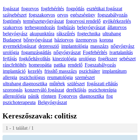
fogászat
fogorvos
fogfehérítés
fogpótlás
esztétikai fogászat
szájsebészet
fogszakorvos
orvos
egészségügy
fogszabályozás
fogtömés
természetgyógyászat
fogorvosi rendelő
gyökérkezelés
szakorvos
terhesgondozás
foghúzás
belgyógyászat
állatorvos
belgyógyász
akupunktúra
rákszűrés
fogtechnika
ultrahang
Budapest
bőrgyógyászat
háziorvos
üzemorvos
korona
gyermekfogászat
depresszió
implantológia
masszázs
nőgyógyász
urológia
fogamzásgátlás
nőgyógyászat
Fogfehérítés
ivartalanítás
fejfájás
fogkőeltávolítás
kineziológia
urológus
fogékszer
sebészet
ráncfeltöltés
homeopátia
patika
rendelő
Fogszabályozás
implantáció
kezelés
frissítő masszázs
pszichiáter
implantátum
allergia
pszichológus
reumatológia
szemészet
ultrahang diagnosztika
műtétek
szülészet
fogászati ellátás
szorongás
konzerváló fogászat
derékfájás
pszichoterápia
allergológia
pánik
röntgen
Fogorvos
diagnosztika
fog
pszichoterapeuta
Belgyógyászat
Kereszőszavak:
colitisz
1 - 1 találat / 1