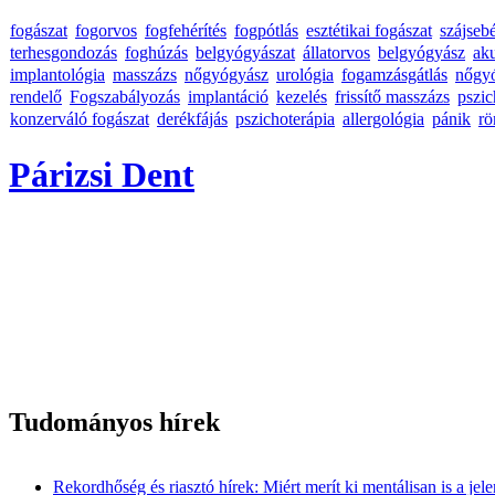
fogászat
fogorvos
fogfehérítés
fogpótlás
esztétikai fogászat
szájseb
terhesgondozás
foghúzás
belgyógyászat
állatorvos
belgyógyász
ak
implantológia
masszázs
nőgyógyász
urológia
fogamzásgátlás
nőgy
rendelő
Fogszabályozás
implantáció
kezelés
frissítő masszázs
pszic
konzerváló fogászat
derékfájás
pszichoterápia
allergológia
pánik
rö
Párizsi Dent
Tudományos hírek
Rekordhőség és riasztó hírek: Miért merít ki mentálisan is a jel