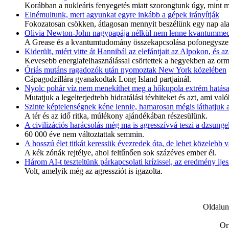
Korábban a nukleáris fenyegetés miatt szorongtunk úgy, mint most
Elnémultunk, mert agyunkat egyre inkább a gépek irányítják
Fokozatosan csökken, átlagosan mennyit beszélünk egy nap alat
Olivia Newton-John nagypapája nélkül nem lenne kvantumme
A Grease és a kvantumtudomány összekapcsolása pofonegysze
Kiderült, miért vitte át Hannibál az elefántjait az Alpokon, és 
Kevesebb energiafelhasználással csörtettek a hegyekben az orm
Óriás mutáns ragadozók után nyomoztak New York közelében
Cápagodzillára gyanakodtak Long Island partjainál.
Nyolc pohár víz nem menekíthet meg a hőkupola extrém hatása
Mutatjuk a legelterjedtebb hidratálási tévhiteket és azt, ami va
Szinte képtelenségnek kéne lennie, hamarosan mégis láthatjuk 
A tér és az idő ritka, múlékony ajándékában részesülünk.
A civilizációs harácsolás még ma is agresszívvá teszi a dzsungel
60 000 éve nem változtattak semmin.
A hosszú élet titkát keressük évezredek óta, de lehet közelebb
A kék zónák rejtélye, ahol feltűnően sok százéves ember él.
Három AI-t teszteltünk párkapcsolati krízissel, az eredmény ijesz
Volt, amelyik még az agressziót is igazolta.
Oldalun
Or