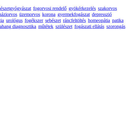
mészetgyógyászat
fogorvosi rendelő
gyökérkezelés
szakorvos
háziorvos
üzemorvos
korona
gyermekfogászat
depresszió
gia
urológus
fogékszer
sebészet
ráncfeltöltés
homeopátia
patika
rahang diagnosztika
műtétek
szülészet
fogászati ellátás
szorongás