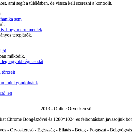
, ami segít a túlélésben, de vissza kell szerezni a kontrollt.
t.
chanika sem
rű.
az is, hogy merre mentek
ányos terepjárók.
itól
lóban működik.
a legnagyobb égi csodát
 törzseit
 van, mint gondolnánk
tő lett
2013 - Online Orvoskereső
kat Chrome Böngészővel és 1280*1024-es felbontásban javasoljuk bön
vos - Orvoskereső - Egészség - Ellátás - Beteg - Fogászat - Belgyógyás