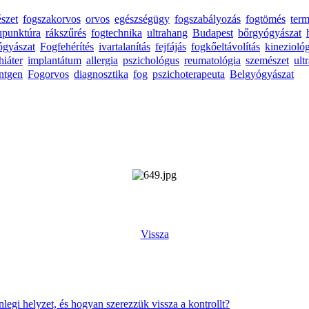
észet
fogszakorvos
orvos
egészségügy
fogszabályozás
fogtömés
ter
upunktúra
rákszűrés
fogtechnika
ultrahang
Budapest
bőrgyógyászat
ógyászat
Fogfehérítés
ivartalanítás
fejfájás
fogkőeltávolítás
kinezioló
hiáter
implantátum
allergia
pszichológus
reumatológia
szemészet
ult
ntgen
Fogorvos
diagnosztika
fog
pszichoterapeuta
Belgyógyászat
Vissza
enlegi helyzet, és hogyan szerezzük vissza a kontrollt?