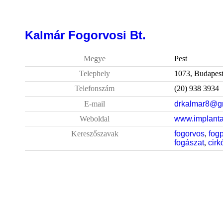
Kalmár Fogorvosi Bt.
Megye
Pest
Telephely
1073, Budapest
Telefonszám
(20) 938 3934
E-mail
drkalmar8@g
Weboldal
www.implanta
Kereszőszavak
fogorvos
,
fogp
fogászat
,
cir