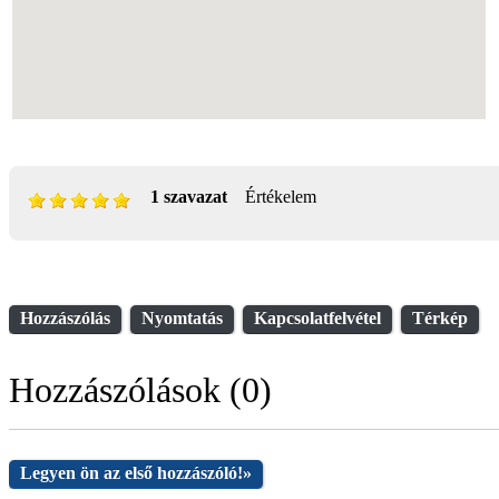
1 szavazat
Értékelem
Hozzászólás
Nyomtatás
Kapcsolatfelvétel
Térkép
Hozzászólások (0)
Legyen ön az első hozzászóló!
»