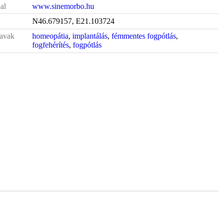
al
www.sinemorbo.hu
N46.679157, E21.103724
avak
homeopátia
,
implantálás
,
fémmentes fogpótlás
,
fogfehérítés
,
fogpótlás