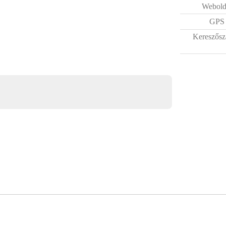
Webold
GPS
Kereszősz