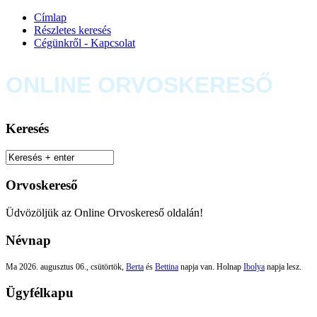
Címlap
Részletes keresés
Cégünkről - Kapcsolat
ONLINE ORVOSKERESŐ
Keresés
Orvoskereső
Üdvözöljük az Online Orvoskereső oldalán!
Névnap
Ma 2026. augusztus 06., csütörtök,
Berta
és
Bettina
napja van. Holnap
Ibolya
napja lesz.
Ügyfélkapu