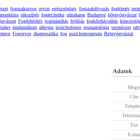
észet
fogszakorvos
orvos
egészségügy
fogszabályozás
fogtömés
ter
upunktúra
rákszűrés
fogtechnika
ultrahang
Budapest
bőrgyógyászat
ógyászat
Fogfehérítés
ivartalanítás
fejfájás
fogkőeltávolítás
kinezioló
hiáter
implantátum
allergia
pszichológus
reumatológia
szemészet
ult
ntgen
Fogorvos
diagnosztika
fog
pszichoterapeuta
Belgyógyászat
Adatok
Megy
Cím
Telephe
Telefons
Fax
E-mai