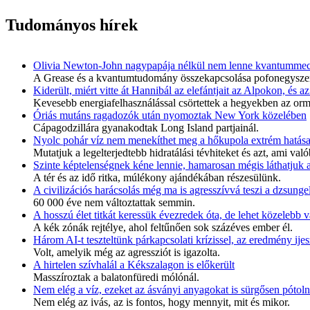
Tudományos hírek
Olivia Newton-John nagypapája nélkül nem lenne kvantumme
A Grease és a kvantumtudomány összekapcsolása pofonegysze
Kiderült, miért vitte át Hannibál az elefántjait az Alpokon, és 
Kevesebb energiafelhasználással csörtettek a hegyekben az orm
Óriás mutáns ragadozók után nyomoztak New York közelében
Cápagodzillára gyanakodtak Long Island partjainál.
Nyolc pohár víz nem menekíthet meg a hőkupola extrém hatása
Mutatjuk a legelterjedtebb hidratálási tévhiteket és azt, ami va
Szinte képtelenségnek kéne lennie, hamarosan mégis láthatjuk 
A tér és az idő ritka, múlékony ajándékában részesülünk.
A civilizációs harácsolás még ma is agresszívvá teszi a dzsungel
60 000 éve nem változtattak semmin.
A hosszú élet titkát keressük évezredek óta, de lehet közelebb
A kék zónák rejtélye, ahol feltűnően sok százéves ember él.
Három AI-t teszteltünk párkapcsolati krízissel, az eredmény ijesz
Volt, amelyik még az agressziót is igazolta.
A hirtelen szívhalál a Kékszalagon is előkerült
Masszíroztak a balatonfüredi mólónál.
Nem elég a víz, ezeket az ásványi anyagokat is sürgősen pótoln
Nem elég az ivás, az is fontos, hogy mennyit, mit és mikor.