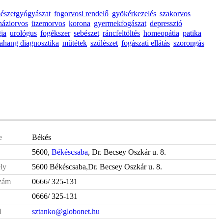
mészetgyógyászat
fogorvosi rendelő
gyökérkezelés
szakorvos
háziorvos
üzemorvos
korona
gyermekfogászat
depresszió
gia
urológus
fogékszer
sebészet
ráncfeltöltés
homeopátia
patika
rahang diagnosztika
műtétek
szülészet
fogászati ellátás
szorongás
e
Békés
5600,
Békéscsaba
, Dr. Becsey Oszkár u. 8.
ly
5600 Békéscsaba,Dr. Becsey Oszkár u. 8.
zám
0666/ 325-131
0666/ 325-131
l
sztanko@globonet.hu