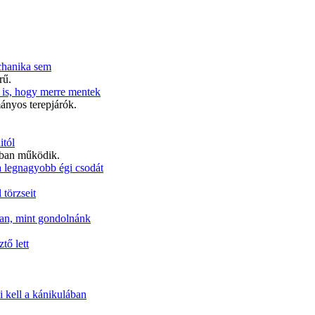
chanika sem
rű.
az is, hogy merre mentek
ányos terepjárók.
itól
lóban működik.
a legnagyobb égi csodát
 törzseit
 van, mint gondolnánk
tő lett
i kell a kánikulában