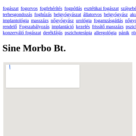
fogászat
fogorvos
fogfehérítés
fogpótlás
esztétikai fogászat
szájseb
terhesgondozás
foghúzás
belgyógyászat
állatorvos
belgyógyász
ak
implantológia
masszázs
nőgyógyász
urológia
fogamzásgátlás
nőgy
rendelő
Fogszabályozás
implantáció
kezelés
frissítő masszázs
pszic
konzerváló fogászat
derékfájás
pszichoterápia
allergológia
pánik
rö
Sine Morbo Bt.