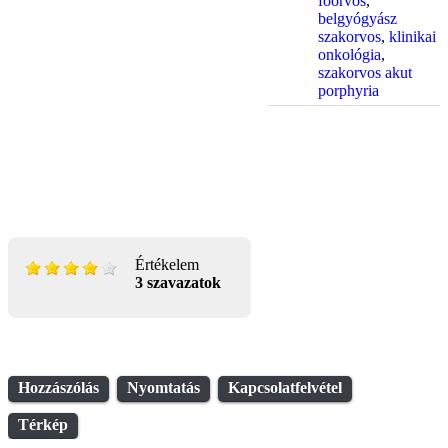
főorvos
,
belgyógyász
szakorvos
,
klinikai
onkológia
,
szakorvos akut
porphyria
Értékelem
3 szavazatok
Hozzászólás
Nyomtatás
Kapcsolatfelvétel
Térkép