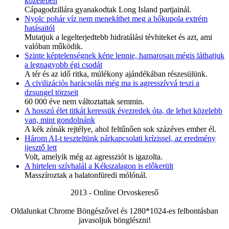
közelében
Cápagodzillára gyanakodtak Long Island partjainál.
Nyolc pohár víz nem menekíthet meg a hőkupola extrém
hatásaitól
Mutatjuk a legelterjedtebb hidratálási tévhiteket és azt, ami
valóban működik.
Szinte képtelenségnek kéne lennie, hamarosan mégis láthatjuk
a legnagyobb égi csodát
A tér és az idő ritka, múlékony ajándékában részesülünk.
A civilizációs harácsolás még ma is agresszívvá teszi a
dzsungel törzseit
60 000 éve nem változtattak semmin.
A hosszú élet titkát keressük évezredek óta, de lehet közelebb
van, mint gondolnánk
A kék zónák rejtélye, ahol feltűnően sok százéves ember él.
Három AI-t teszteltünk párkapcsolati krízissel, az eredmény
ijesztő lett
Volt, amelyik még az agressziót is igazolta.
A hirtelen szívhalál a Kékszalagon is előkerült
Masszíroztak a balatonfüredi mólónál.
2013 - Online Orvoskereső
Oldalunkat Chrome Böngészővel és 1280*1024-es felbontásban
javasoljuk bönglészni!