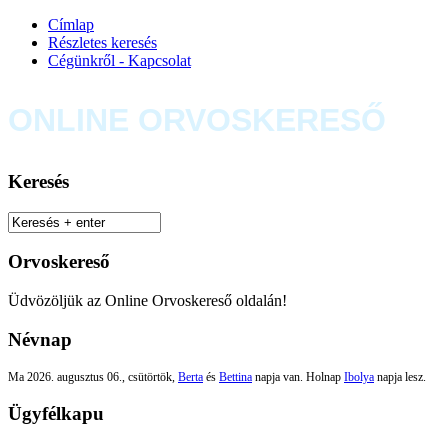
Címlap
Részletes keresés
Cégünkről - Kapcsolat
ONLINE ORVOSKERESŐ
Keresés
Orvoskereső
Üdvözöljük az Online Orvoskereső oldalán!
Névnap
Ma 2026. augusztus 06., csütörtök,
Berta
és
Bettina
napja van. Holnap
Ibolya
napja lesz.
Ügyfélkapu