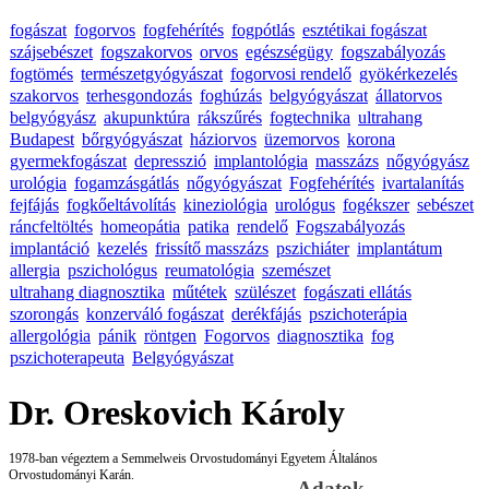
fogászat
fogorvos
fogfehérítés
fogpótlás
esztétikai fogászat
szájsebészet
fogszakorvos
orvos
egészségügy
fogszabályozás
fogtömés
természetgyógyászat
fogorvosi rendelő
gyökérkezelés
szakorvos
terhesgondozás
foghúzás
belgyógyászat
állatorvos
belgyógyász
akupunktúra
rákszűrés
fogtechnika
ultrahang
Budapest
bőrgyógyászat
háziorvos
üzemorvos
korona
gyermekfogászat
depresszió
implantológia
masszázs
nőgyógyász
urológia
fogamzásgátlás
nőgyógyászat
Fogfehérítés
ivartalanítás
fejfájás
fogkőeltávolítás
kineziológia
urológus
fogékszer
sebészet
ráncfeltöltés
homeopátia
patika
rendelő
Fogszabályozás
implantáció
kezelés
frissítő masszázs
pszichiáter
implantátum
allergia
pszichológus
reumatológia
szemészet
ultrahang diagnosztika
műtétek
szülészet
fogászati ellátás
szorongás
konzerváló fogászat
derékfájás
pszichoterápia
allergológia
pánik
röntgen
Fogorvos
diagnosztika
fog
pszichoterapeuta
Belgyógyászat
Dr. Oreskovich Károly
1978-ban végeztem a Semmelweis Orvostudományi Egyetem Általános
Orvostudományi Karán.
Adatok