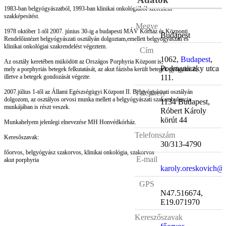
1983-ban belgyógyászatból, 1993-ban klinikai onkológiából szereztem
szakképesítést.
Megye
1978 október 1-től 2007. június 30-ig a budapesti MÁV Kórház és Központi
Budapest
Rendelőintézet belgyógyászati osztályán dolgoztam,emellett belgyógyászati és
klinikai onkológiai szakrendelést végeztem.
Cím
1062,
Budapest
,
Az osztály keretében müködött az Országos Porphyria Központ is,
Podmaniczky utca
mely a porphyriás betegek felkutatását, az akut fázisba került betegek gyógyítását,
111.
illetve a betegek gondozását végezte.
Telephely
2007.július 1-től az Állami Egészségügyi Központ II. Belgyógyászati osztályán
dolgozom, az osztályos orvosi munka mellett a belgyógyászati szakambulancia
1134 Budapest,
munkájában is részt veszek.
Róbert Károly
körút 44
Munkahelyem jelenlegi elnevezése MH Honvédkórház.
Telefonszám
Keresőszavak:
30/313-4790
főorvos, belgyógyász szakorvos, klinikai onkológia, szakorvos
E-mail
akut porphyria
karoly.oreskovich@
GPS
N47.516674,
E19.071970
Kereszőszavak