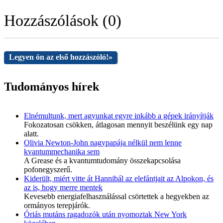
Hozzászólások (0)
Legyen ön az első hozzászóló!
»
Tudományos hírek
Elnémultunk, mert agyunkat egyre inkább a gépek irányítják
Fokozatosan csökken, átlagosan mennyit beszélünk egy nap
alatt.
Olivia Newton-John nagypapája nélkül nem lenne
kvantummechanika sem
A Grease és a kvantumtudomány összekapcsolása
pofonegyszerű.
Kiderült, miért vitte át Hannibál az elefántjait az Alpokon, és
az is, hogy merre mentek
Kevesebb energiafelhasználással csörtettek a hegyekben az
ormányos terepjárók.
Óriás mutáns ragadozók után nyomoztak New York